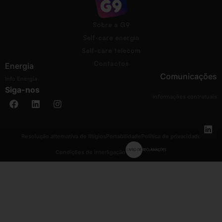
Sobre a G9
Self-care energia
Self-care telecom
Contactos
Energia
Comunicações
Info Energia
Siga-nos
Informações contratuais
Resolução alternativa de litígios
Portabilidade
Política de privacidade
Condições de interligação