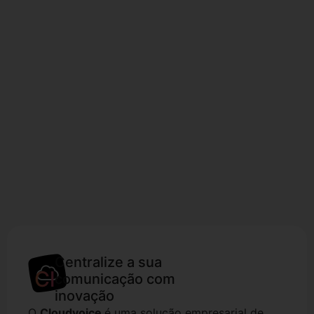
Centralize a sua
Cloudvoice
comunicação com
inovação
O
Cloudvoice
é uma solução empresarial de