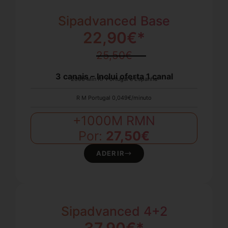
Sipadvanced Base
22,90€*
25,50€
3 canais – Inclui oferta 1 canal
2000 Min RF Portugal e Espanha
R M Portugal 0,049€/minuto
+1000M RMN
Por:
27,50€
ADERIR
Sipadvanced 4+2