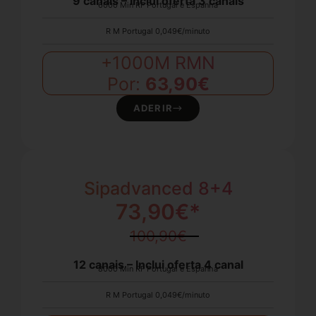
9 canais – Inclui oferta 3 canais
6000 Min RF Portugal e Espanha
R M Portugal 0,049€/minuto
+1000M RMN
Por:
63,90€
ADERIR
Sipadvanced 8+4​
73,90€*
100,90€
12 canais – Inclui oferta 4 canal
8000 Min RF Portugal e Espanha
R M Portugal 0,049€/minuto