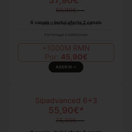
37,90€*
50,90€
6 canais – Inclui oferta 2 canais
4000 Min RF Portugal e Espanha
R M Portugal 0,049€/minuto
+1000M RMN
Por:
45,90€
ADERIR
Sipadvanced 6+3​
55,90€*
75,90€