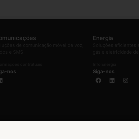
omunicações
Energia
luções de comunicação móvel de voz,
Soluções eficientes 
dos e SMS
gás e eletricidade d
formações contratuais
Info Energia
ga-nos
Siga-nos
ativa de litígios
Portabilidade
Política de privacidade
Condições de interligação