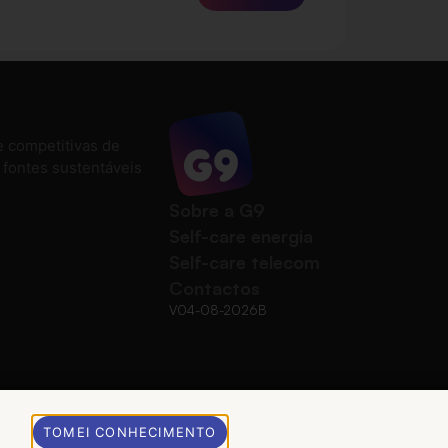
e competitivas de
e fontes sustentáveis
Sobre a G9
Self-care energia
Self-care telecom
Contactos
V04-08-2026B
TOMEI CONHECIMENTO