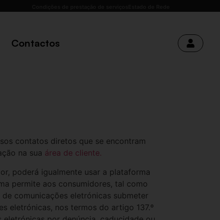
Condições de prestação de serviços
Estado de Rede
Contactos
ssos contatos diretos que se encontram
ração na sua
área de cliente.
r, poderá igualmente usar a plataforma
rma permite aos consumidores, tal como
tos de comunicações eletrónicas submeter
 eletrónicas, nos termos do artigo 137.º
 eletrónicas por denúncia, caducidade ou