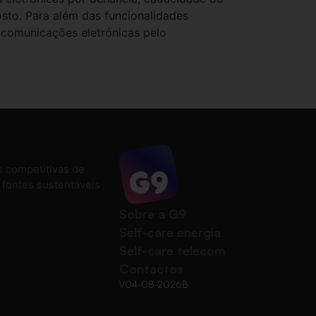
osto. Para além das funcionalidades
e comunicações eletrónicas pelo
e competitivas de
e fontes sustentáveis
Sobre a G9
Self-care energia
Self-care telecom
Contactos
V04-08-2026B