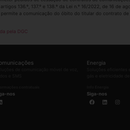
rtigos 136.º, 137.º e 138.º da Lei n.º 16/2022, de 16 de ag
a permite a comunicação do óbito do titular do contrato d
ida pela DGC
omunicações
Energia
luções de comunicação móvel de voz,
Soluções eficientes 
dos e SMS
gás e eletricidade d
formações contratuais
Info Energia
ga-nos
Siga-nos