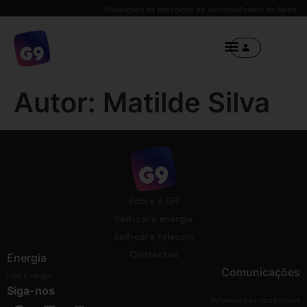
Condições de prestação de serviços
Estado de Rede
Autor:
Matilde Silva
Sobre a G9
Self-care energia
Self-care telecom
Contactos
Energia
Comunicações
Info Energia
Siga-nos
Informações contratuais